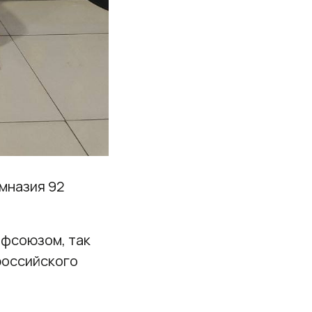
мназия 92
офсоюзом, так
российского