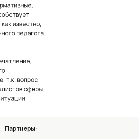
ормативные,
собствует
 как известно,
нного педагога.
ечатление,
го
 т.к. вопрос
алистов сферы
ситуации
Партнеры: