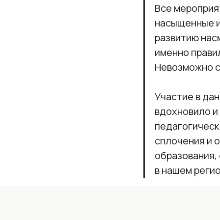
Все мероприя
насыщенные и
развитию насм
именно прави
Невозможно с
Участие в да
вдохновило и
педагогическ
сплочения и 
образования,
в нашем регио