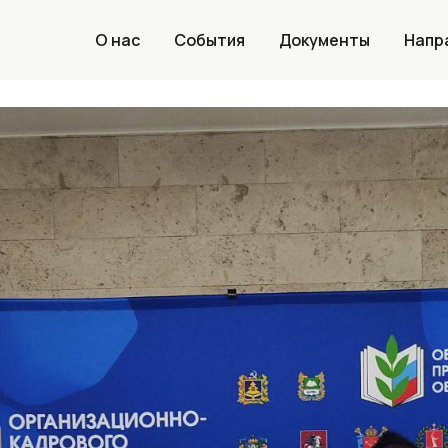
 педагоги на ВПШ
О нас
События
Документы
Напр