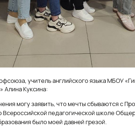
рофсоюза, учитель английского языка МБОУ «Ги
» Алина Куксина:
чения могу заявить, что мечты сбываются с Пр
во Всероссийской педагогической школе Обще
разования было моей давней грезой.