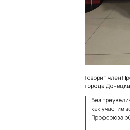
Говорит член П
города Донецка
Без преувели
как участие 
Профсоюза об