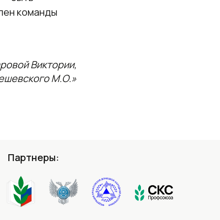
член команды
ровой Виктории,
ешевского М.О.»
Партнеры: