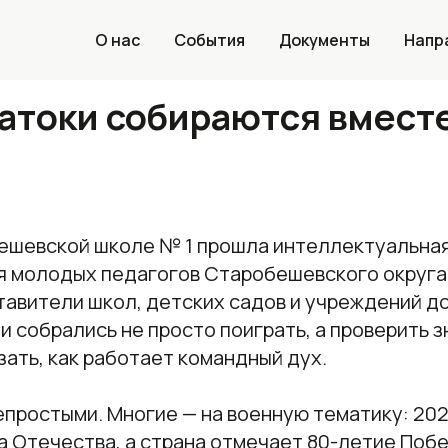
О нас
События
Документы
Напр
натоки собираются вмест
бешевской школе № 1 прошла интеллектуальна
 молодых педагогов Старобешевского округа.
тавители школ, детских садов и учреждений 
и собрались не просто поиграть, а проверить з
зать, как работает командный дух.
епростыми. Многие — на военную тематику: 20
а Отечества, а страна отмечает 80-летие Поб