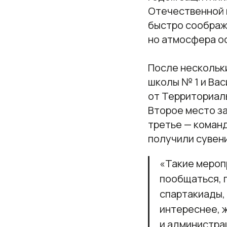
Отечественной в
быстро сообража
но атмосфера о
После нескольк
школы № 1 и Вас
от Территориал
Второе место з
третье — команд
получили сувен
«Такие мероп
пообщаться, 
спартакиады,
интереснее, 
и администра