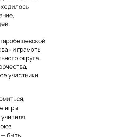
риходилось
ение,
ей.
Старобешевской
ова» и грамоты
ьного округа.
орчества,
Все участники
омиться,
е игры,
 учителя
союз
 — быть