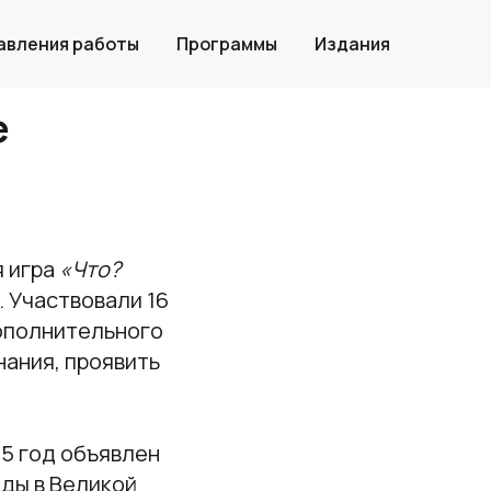
авления работы
Программы
Издания
е
я игра
«Что?
 Участвовали 16
дополнительного
нания, проявить
25 год объявлен
еды в Великой