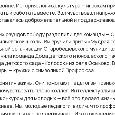
ойне. История, логика, культура — игрокам п
ть и работать вместе. Зал чувствовал напряж
ставалась доброжелательной и поддерживающ
их раундов победу разделили две команды — 
ильевской школы. Им вручили призы «Мудрая с
ьной организации Старобешевского муниципал
аняла команда Дома детского и юношеского тв
а детского сада «Колосок» из села Осыково. 
иры — кружки с символикой Профсоюза.
риятия важны. Они помогают педагогам познак
почувствовать плечо коллег. Интеллектуальны
 конкурсы для молодых — всё это делает жизнь
живее. Мы, молодые педагоги, видим, что проф
ция школы нас поддерживают. И это ощущение