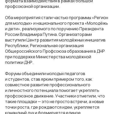
форматы взаимодействия в рамках большой
профсоюзной организации.
Оба мероприятия стали частью программы «Регион
для молодых» и национального проекта «Молодёжь
и дети», реализуемого по поручению Президента
России Владимира Путина. Организаторами
выступили Центр развития молодёжных инициатив
Республики, Региональная организация
Общероссийского Профсоюза образования в ДНР
при поддержке Министерства молодёжной
политики ДНР.
Форумы объединили молодых педагогов
и студентов, став ярким примером того, как
совместное развитие профессионального
и личностного потенциала помогает укреплять
профсоюзное движение. Участники отметили, что
такие площадки — это не просто встречи, а новые
точки роста, где рождаются идеи, укрепляется
командный дух и формируется единое