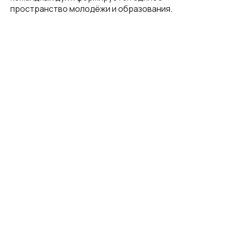
пространство молодёжи и образования.
© Все права защищены.
Наши ресурсы:
+7 (856) 300-26-43 (приёмная)
donetsk@eseur.ru
t.me/silaprofsouza