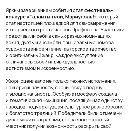
Ярким завершением события стал
фестиваль-
конкурс «Таланты твои, Мариуполь!»
, который
стал настоящей площадкой для самовыражения
и творческого роста членов Профсоюза. Участники
представили себя в самых разных номинациях:
вокал, дуэты и ансамбли, танцевальные номера,
художественное чтение, авторское творчество
и оригинальный жанр. Каждое выступление
отличалось своей индивидуальностью,
артистизмом и искренностью.
Жюри оценивало не только технику исполнения,
но и оригинальность, сценическую подачу
и эмоциональность. Особую атмосферу создала
и тематическая номинация, посвящённая единству
народов, подчеркнувшая культурное разнообразие
и богатство традиций. Победители были отмечены
дипломами и наградами, но главное — каждый
участник получил возможность раскрыть свой