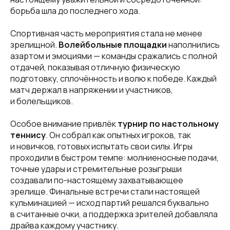
борьба шла до последнего хода.
Спортивная часть мероприятия стала не менее
зрелищной.
Волейбольные площадки
наполнились
азартом и эмоциями — команды сражались с полной
отдачей, показывая отличную физическую
подготовку, сплочённость и волю к победе. Каждый
матч держал в напряжении и участников,
и болельщиков.
Особое внимание привлёк
турнир по настольному
теннису
. Он собрал как опытных игроков, так
и новичков, готовых испытать свои силы. Игры
проходили в быстром темпе: молниеносные подачи,
точные удары и стремительные розыгрыши
создавали по-настоящему захватывающее
зрелище. Финальные встречи стали настоящей
кульминацией — исход партий решался буквально
в считанные очки, а поддержка зрителей добавляла
драйва каждому участнику.