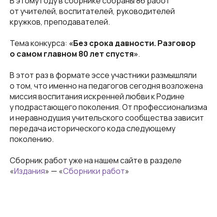
В этому году в сборнике собраны 86 работ
от учителей, воспитателей, руководителей
кружков, преподавателей.
Тема конкурса:
«Без срока давности. Разговор
о самом главном 80 лет спустя»
.
В этот раз в формате эссе участники размышляли
о том, что именно на педагогов сегодня возложена
миссия воспитания искренней любви к Родине
у подрастающего поколения. От профессионализма
и неравнодушия учительского сообщества зависит
передача исторического кода следующему
поколению.
Сборник работ уже на нашем сайте в разделе
«
Издания
» — «
Сборники работ
»