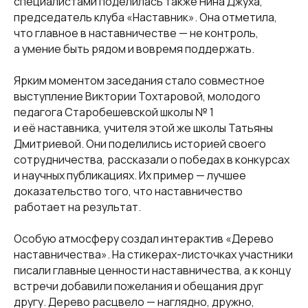
специалистами поделилась также Нина Джуха,
председатель клуба «Наставник». Она отметила,
что главное в наставничестве — не контроль,
а умение быть рядом и вовремя поддержать.
Ярким моментом заседания стало совместное
выступление Виктории Тохтаровой, молодого
педагога Старобешевской школы № 1
и её наставника, учителя этой же школы Татьяны
Дмитриевой. Они поделились историей своего
сотрудничества, рассказали о победах в конкурсах
и научных публикациях. Их пример — лучшее
доказательство того, что наставничество
работает на результат.
Особую атмосферу создал интерактив «Дерево
наставничества». На стикерах-листочках участники
писали главные ценности наставничества, а к концу
встречи добавили пожелания и обещания друг
другу. Дерево расцвело — наглядно, дружно,