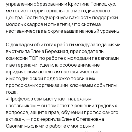
управления образования и Кристина Тонкошкур,
методист территориального методического
центра. Гости подчеркнули важность поддержки
молодых кадров и отметили, что система
наставничества в округе вышла на новый уровень.
С докладом об итогах работы между заседаниями
выступила Елена Бережная, председатель
комиссии ТОП по работе с молодыми педагогами
и ветеранами. Уделила особое внимание
юридическим аспектам наставничества
и методической поддержке первичных
профсоюзных организаций, ключевым событиям
года.
«Профсоюз сам выступает надёжным
наставником — он помогает в решении трудовых
вопросов, защите прав, обучении профсоюзного
актива», — подчеркнула Елена Степановна
Своими мыслями о работе с молодыми