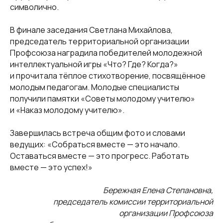
символично.
В финале заседания Светлана Михайлова,
председатель территориальной организации
Профсоюза наградила победителей молодежной
© Все права защищены.
интеллектуальной игры «Что? Где? Когда?»
и прочитала тёплое стихотворение, посвящённое
Наши ресурсы:
молодым педагогам. Молодые специалисты
получили памятки «Советы молодому учителю»
+7 (856) 300-26-43 (приёмная)
и «Наказ молодому учителю».
donetsk@eseur.ru
Завершилась встреча общим фото и словами
t.me/silaprofsouza
ведущих: «Собраться вместе — это начало.
Оставаться вместе — это прогресс. Работать
вместе — это успех!»
Партнеры:
Бережная Елена Степановна,
председатель комиссии территориальной
организации Профсоюза