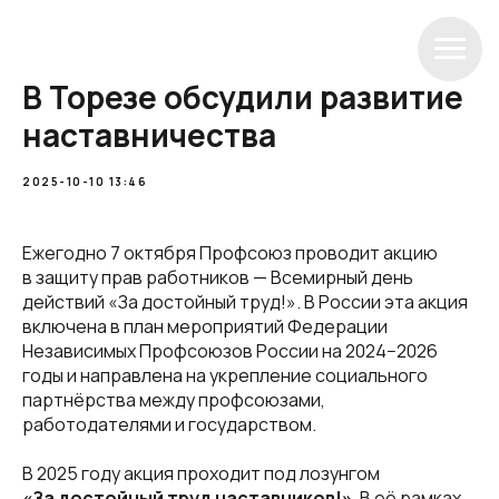
В Торезе обсудили развитие
наставничества
2025-10-10 13:46
Ежегодно 7 октября Профсоюз проводит акцию
в защиту прав работников — Всемирный день
действий «За достойный труд!». В России эта акция
включена в план мероприятий Федерации
Независимых Профсоюзов России на 2024−2026
годы и направлена на укрепление социального
партнёрства между профсоюзами,
работодателями и государством.
В 2025 году акция проходит под лозунгом
«За достойный труд наставников!»
. В её рамках