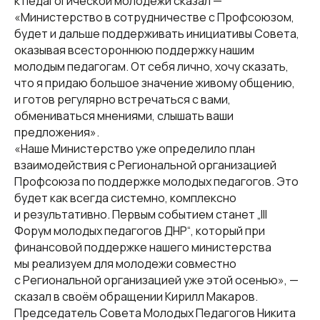
к педагогической молодежи сказал —
«Министерство в сотрудничестве с Профсоюзом,
будет и дальше поддерживать инициативы Совета,
оказывая всестороннюю поддержку нашим
молодым педагогам. От себя лично, хочу сказать,
что я придаю большое значение живому общению,
и готов регулярно встречаться с вами,
обмениваться мнениями, слышать ваши
предложения».
«Наше Министерство уже определило план
взаимодействия с Региональной организацией
Профсоюза по поддержке молодых педагогов. Это
будет как всегда системно, комплексно
и результативно. Первым событием станет „III
Форум молодых педагогов ДНР“, который при
финансовой поддержке нашего министерства
мы реализуем для молодежи совместно
с Региональной организацией уже этой осенью», —
сказал в своём обращении Кирилл Макаров.
© Все права защищены.
Председатель Совета Молодых Педагогов Никита