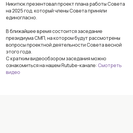
Никитюк презентовал проект плана работы Совета
Наши ресурсы:
на 2025 год, который члены Совета приняли
+7 (856) 300-26-43 (приёмная)
единогласно.
donetsk@eseur.ru
В ближайшее время состоится заседание
t.me/silaprofsouza
президиума СМП, на котором будут рассмотрены
вопросы проектной деятельности Совета весной
этого года.
Партнеры:
С кратким видеообзором заседания можно
ознакомиться на нашем Rutube-канале:
Смотреть
видео