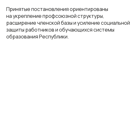
Принятые постановления ориентированы
на укрепление профсоюзной структуры,
расширение членской базы и усиление социальной
защиты работников и обучающихся системы
образования Республики.
© Все права защищены.
Наши ресурсы:
+7 (856) 300-26-43 (приёмная)
donetsk@eseur.ru
t.me/silaprofsouza
Партнеры: