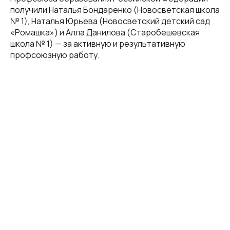
получили Наталья Бондаренко (Новосветская школа
№ 1), Наталья Юрьева (Новосветский детский сад
«Ромашка») и Алла Данилова (Старобешевская
школа № 1) — за активную и результативную
профсоюзную работу.
© Все права защищены.
Наши ресурсы:
+7 (856) 300-26-43 (приёмная)
donetsk@eseur.ru
t.me/silaprofsouza
Партнеры: