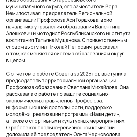
муниципального округа, его заместитель Вера
Немилостивая, председатель Региональной
организации Профсоюза Ася Горшкова, врио
начальника управления образования Валентина
Алешкевич и методист Республиканского института
воспитания Татьяна Мущанова. С приветственным
словом выступил Николай Петрович, рассказал
о том, как меняется система образования и округ
в целом.
С отчётом о работе Совета за 2025 год выступила
председатель территориальной организации
Профсоюза образования Светлана Михайлова. Она
рассказала о работе по защите социально-
экономических прав членов Профсоюза,
информационной деятельности, поддержке
молодёжи, реализации программы «Наши дети»,
а также о спортивных и культурных мероприятиях.
О работе контрольно-ревизионной комиссии
доложила её председатель Ольга Черноволова.